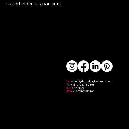
superhelden als partners.
Email
info
@brandingthebrand.com
Tel
+31 (0)6 1313 0808
KvK
57939829
BTW
NL852801531B01