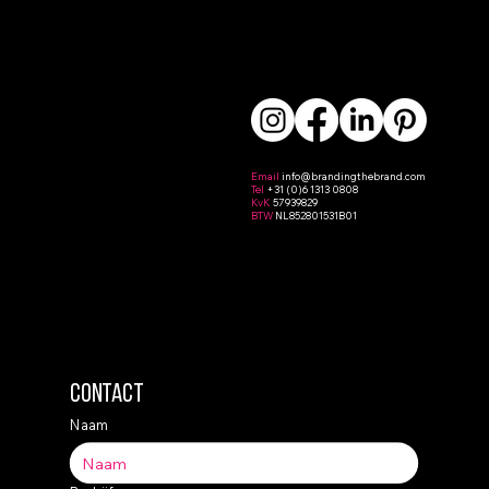
Email
info
@brandingthebrand.com
Tel
+31 (0)6 1313 0808
KvK
57939829
BTW
NL852801531B01
Contact
Naam