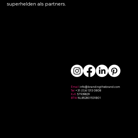
superhelden als partners.
Email
info
@brandingthebrand.com
Tel
+31 (0)6 1313 0808
KvK
57939829
BTW
NL852801531B01